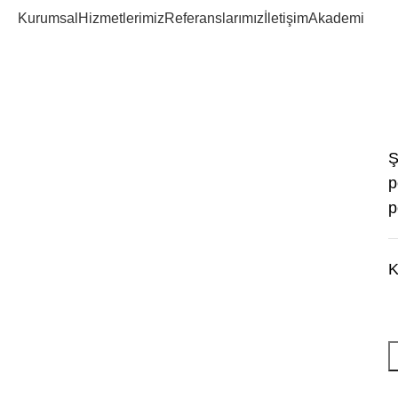
Kurumsal
Hizmetlerimiz
Referanslarımız
İletişim
Akademi
Hesabım
Ev
Hesabım
Ş
p
p
K