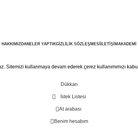
HAKKIMIZDA
NELER YAPTIK
GIZLILIK SÖZLEŞMESI
İLETIŞIM
AKADEMI
PRUSAWEB
Copyright © 2025
ruz. Sitemizi kullanmaya devam ederek çerez kullanımımızı kabu
Dükkan
İstek Listesi
0
At arabası
Benim hesabım