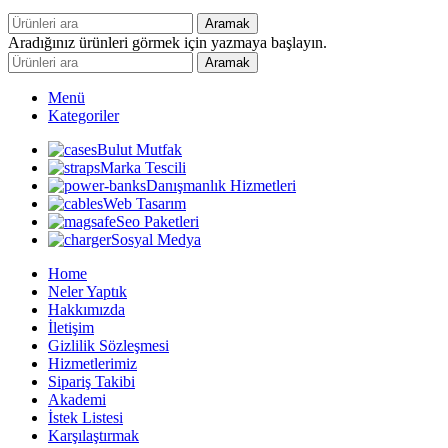
Aramak
Aradığınız ürünleri görmek için yazmaya başlayın.
Aramak
Menü
Kategoriler
Bulut Mutfak
Marka Tescili
Danışmanlık Hizmetleri
Web Tasarım
Seo Paketleri
Sosyal Medya
Home
Neler Yaptık
Hakkımızda
İletişim
Gizlilik Sözleşmesi
Hizmetlerimiz
Sipariş Takibi
Akademi
İstek Listesi
Karşılaştırmak