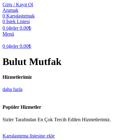
Giriş / Kayıt Ol
Aramak
0
Karşılaştırmak
0
İstek Listesi
0
öğeler
0.00
₺
Menü
0
öğeler
0.00
₺
Bulut Mutfak
Hizmetlerimiz
daha fazla
Popüler Hizmetler
Sizler Tarafından En Çok Tercih Edilen Hizmetlerimiz.
Karşılaştırma listesine ekle