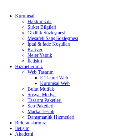
Kurumsal
Hakkımızda
Şirket Bilgileri
Gizlilik Sözleşmesi
Mesafeli Satış Sözleşmesi
İptal & İade Koşulları
Kariyer
Neler Yaptık
İletişim
Hizmetlerimiz
Web Tasarım
E Ticaret Web
Kurumsal Web
Bulut Mutfak
Sosyal Medya
Tasarım Paketleri
Seo Paketleri
Marka Tescili
Danışmanlık Hizmetleri
Referanslarımız
İletişim
Akademi