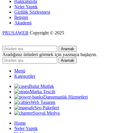
Hakkımızda
Neler Yaptık
Gizlilik Sözleşmesi
İletişim
Akademi
PRUSAWEB
Copyright © 2025
Aramak
Aradığınız ürünleri görmek için yazmaya başlayın.
Aramak
Menü
Kategoriler
Bulut Mutfak
Marka Tescili
Danışmanlık Hizmetleri
Web Tasarım
Seo Paketleri
Sosyal Medya
Home
Neler Yaptık