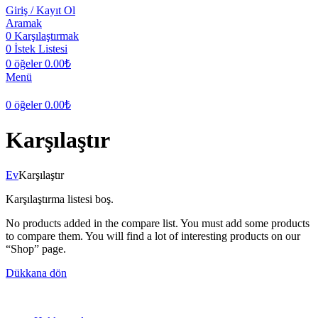
Giriş / Kayıt Ol
Aramak
0
Karşılaştırmak
0
İstek Listesi
0
öğeler
0.00
₺
Menü
0
öğeler
0.00
₺
Karşılaştır
Ev
Karşılaştır
Karşılaştırma listesi boş.
No products added in the compare list. You must add some products
to compare them. You will find a lot of interesting products on our
“Shop” page.
Dükkana dön