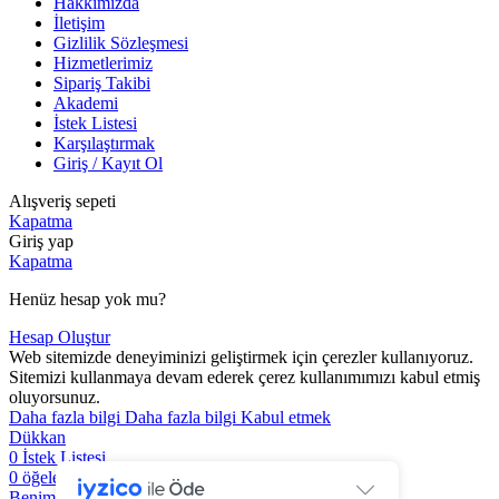
Hakkımızda
İletişim
Gizlilik Sözleşmesi
Hizmetlerimiz
Sipariş Takibi
Akademi
İstek Listesi
Karşılaştırmak
Giriş / Kayıt Ol
Alışveriş sepeti
Kapatma
Giriş yap
Kapatma
Henüz hesap yok mu?
Hesap Oluştur
Web sitemizde deneyiminizi geliştirmek için çerezler kullanıyoruz.
Sitemizi kullanmaya devam ederek çerez kullanımımızı kabul etmiş
oluyorsunuz.
Daha fazla bilgi
Daha fazla bilgi
Kabul etmek
Dükkan
0
İstek Listesi
0
öğeler
At arabası
Benim hesabım