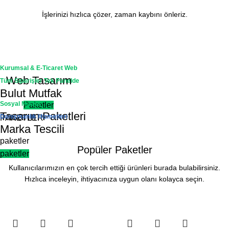
İşlerinizi hızlıca çözer, zaman kaybını önleriz.
Kurumsal & E-Ticaret Web
Web Tasarım
Tüm Siparişler Tek Panelde
Bulut Mutfak
Sosyal Medya
Paketler
Tasarım Paketleri
Danışmanlık Hizmetleri
PAKETLER
Marka Tescili
paketler
Popüler Paketler
paketler
Kullanıcılarımızın en çok tercih ettiği ürünleri burada bulabilirsiniz.
Hızlıca inceleyin, ihtiyacınıza uygun olanı kolayca seçin.