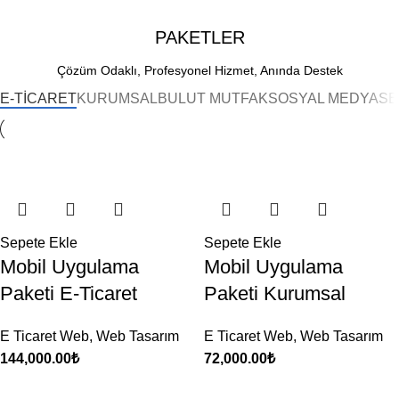
PAKETLER
Çözüm Odaklı, Profesyonel Hizmet, Anında Destek
E-TİCARET
KURUMSAL
BULUT MUTFAK
SOSYAL MEDYA
SE
Sepete Ekle
Sepete Ekle
Mobil Uygulama
Mobil Uygulama
Paketi E-Ticaret
Paketi Kurumsal
E Ticaret Web
,
Web Tasarım
E Ticaret Web
,
Web Tasarım
144,000.00
₺
72,000.00
₺