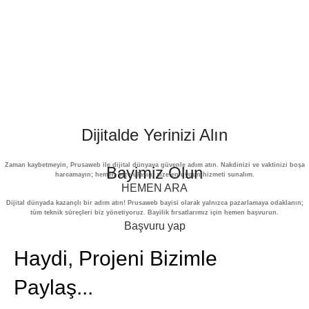
Dijitalde Yerinizi Alın
Zaman kaybetmeyin, Prusaweb ile dijital dünyaya güvenle adım atın. Nakdinizi ve vaktinizi boşa
Bayimiz Olun
harcamayın; hemen bize ulaşın, size en uygun hizmeti sunalım.
HEMEN ARA
Dijital dünyada kazançlı bir adım atın! Prusaweb bayisi olarak yalnızca pazarlamaya odaklanın;
tüm teknik süreçleri biz yönetiyoruz. Bayilik fırsatlarımız için hemen başvurun.
Başvuru yap
Haydi, Projeni Bizimle
Paylaş...