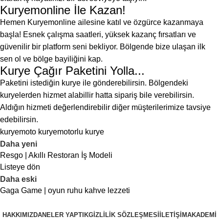
Kuryemonline İle Kazan!
Hemen Kuryemonline ailesine katıl ve özgürce kazanmaya
başla! Esnek çalışma saatleri, yüksek kazanç fırsatları ve
güvenilir bir platform seni bekliyor. Bölgende bize ulaşan ilk
sen ol ve bölge bayiliğini kap.
Kurye Çağır Paketini Yolla...
Paketini istediğin kurye ile gönderebilirsin. Bölgendeki
kuryelerden hizmet alabillir hatta sipariş bile verebilirsin.
Aldığın hizmeti değerlendirebilir diğer müşterilerimize tavsiye
edebilirsin.
kurye
moto kurye
motorlu kurye
Daha yeni
Resgo | Akıllı Restoran İş Modeli
Listeye dön
Daha eski
Gaga Game | oyun ruhu kahve lezzeti
HAKKIMIZDA
NELER YAPTIK
GIZLILIK SÖZLEŞMESI
İLETIŞIM
AKADEMI