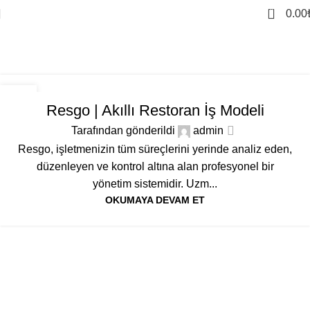
0
0.00
Inspiration
Ev
"Inspiration"Kategorisine Göre Arşivle
INSPIRATION
15
Resgo | Akıllı Restoran İş Modeli
MAY
Tarafından gönderildi
admin
Resgo, işletmenizin tüm süreçlerini yerinde analiz eden,
düzenleyen ve kontrol altına alan profesyonel bir
yönetim sistemidir. Uzm...
OKUMAYA DEVAM ET