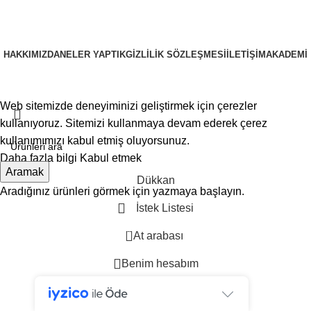
HAKKIMIZDA
NELER YAPTIK
GIZLILIK SÖZLEŞMESI
İLETIŞIM
AKADEMI
PRUSAWEB
Copyright © 2025
Web sitemizde deneyiminizi geliştirmek için çerezler
kullanıyoruz. Sitemizi kullanmaya devam ederek çerez
kullanımımızı kabul etmiş oluyorsunuz.
Daha fazla bilgi
Kabul etmek
Aramak
Dükkan
Aradığınız ürünleri görmek için yazmaya başlayın.
İstek Listesi
0
At arabası
Benim hesabım