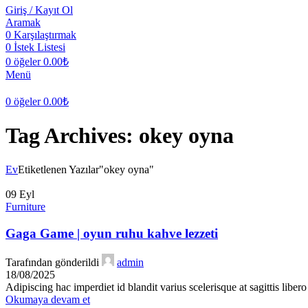
Giriş / Kayıt Ol
Aramak
0
Karşılaştırmak
0
İstek Listesi
0
öğeler
0.00
₺
Menü
0
öğeler
0.00
₺
Tag Archives: okey oyna
Ev
Etiketlenen Yazılar"okey oyna"
09
Eyl
Furniture
Gaga Game | oyun ruhu kahve lezzeti
Tarafından gönderildi
admin
18/08/2025
Adipiscing hac imperdiet id blandit varius scelerisque at sagittis liber
Okumaya devam et