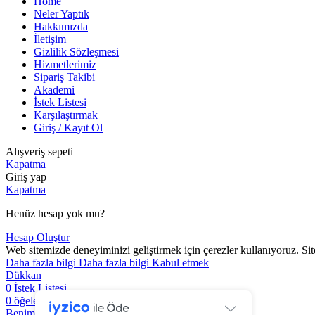
Home
Neler Yaptık
Hakkımızda
İletişim
Gizlilik Sözleşmesi
Hizmetlerimiz
Sipariş Takibi
Akademi
İstek Listesi
Karşılaştırmak
Giriş / Kayıt Ol
Alışveriş sepeti
Kapatma
Giriş yap
Kapatma
Henüz hesap yok mu?
Hesap Oluştur
Web sitemizde deneyiminizi geliştirmek için çerezler kullanıyoruz. S
Daha fazla bilgi
Daha fazla bilgi
Kabul etmek
Dükkan
0
İstek Listesi
0
öğeler
At arabası
Benim hesabım