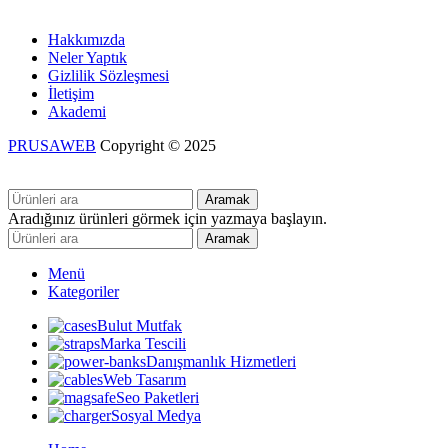
Hakkımızda
Neler Yaptık
Gizlilik Sözleşmesi
İletişim
Akademi
PRUSAWEB
Copyright © 2025
Aramak
Aradığınız ürünleri görmek için yazmaya başlayın.
Aramak
Menü
Kategoriler
Bulut Mutfak
Marka Tescili
Danışmanlık Hizmetleri
Web Tasarım
Seo Paketleri
Sosyal Medya