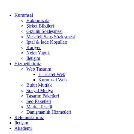
Kurumsal
Hakkımızda
Şirket Bilgileri
Gizlilik Sözleşmesi
Mesafeli Satış Sözleşmesi
İptal & İade Koşulları
Kariyer
Neler Yaptık
İletişim
Hizmetlerimiz
Web Tasarım
E Ticaret Web
Kurumsal Web
Bulut Mutfak
Sosyal Medya
Tasarım Paketleri
Seo Paketleri
Marka Tescili
Danışmanlık Hizmetleri
Referanslarımız
İletişim
Akademi