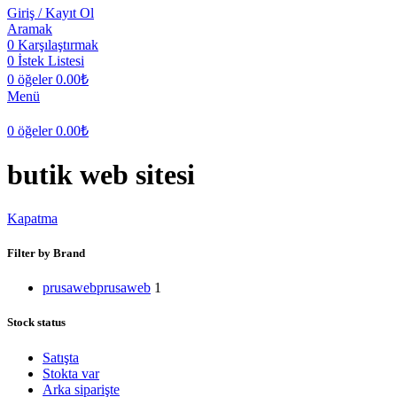
Giriş / Kayıt Ol
Aramak
0
Karşılaştırmak
0
İstek Listesi
0
öğeler
0.00
₺
Menü
0
öğeler
0.00
₺
butik web sitesi
Kapatma
Filter by Brand
prusaweb
prusaweb
1
Stock status
Satışta
Stokta var
Arka siparişte