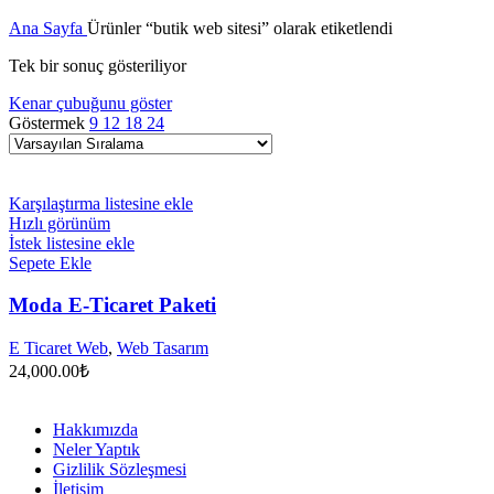
Ana Sayfa
Ürünler “butik web sitesi” olarak etiketlendi
Tek bir sonuç gösteriliyor
Kenar çubuğunu göster
Göstermek
9
12
18
24
Karşılaştırma listesine ekle
Hızlı görünüm
İstek listesine ekle
Sepete Ekle
Moda E-Ticaret Paketi
E Ticaret Web
,
Web Tasarım
24,000.00
₺
Hakkımızda
Neler Yaptık
Gizlilik Sözleşmesi
İletişim