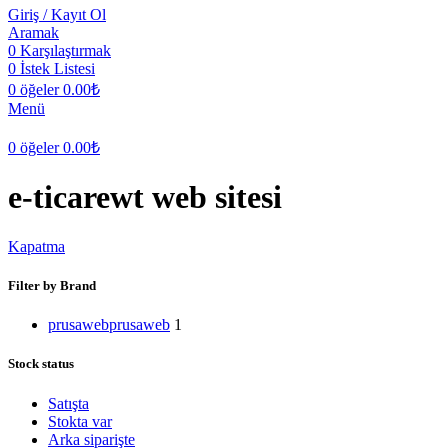
Giriş / Kayıt Ol
Aramak
0
Karşılaştırmak
0
İstek Listesi
0
öğeler
0.00
₺
Menü
0
öğeler
0.00
₺
e-ticarewt web sitesi
Kapatma
Filter by Brand
prusaweb
prusaweb
1
Stock status
Satışta
Stokta var
Arka siparişte