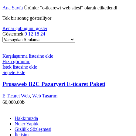
Ana Sayfa
Ürünler “e-ticarewt web sitesi” olarak etiketlendi
Tek bir sonuç gösteriliyor
Kenar çubuğunu göster
Göstermek
9
12
18
24
Karşılaştırma listesine ekle
Hızlı görünüm
İstek listesine ekle
Sepete Ekle
Prusaweb B2C Pazaryeri E-ticaret Paketi
E Ticaret Web
,
Web Tasarım
60,000.00
₺
Hakkımızda
Neler Yaptık
Gizlilik Sözleşmesi
İletişim