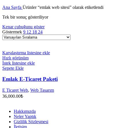
Ana Sayfa
Ürünler “emlak web sitesi” olarak etiketlendi
Tek bir sonuç gösteriliyor
Kenar çubuğunu göster
Göstermek
9
12
18
24
Karşılaştırma listesine ekle
Hızlı görünüm
İstek listesine ekle
Sepete Ekle
Emlak E-Ticaret Paketi
E Ticaret Web
,
Web Tasarım
36,000.00
₺
Hakkımızda
Neler Yaptık
Gizlilik Sözleşmesi
İletişim