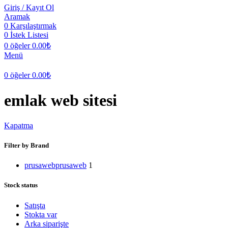
Giriş / Kayıt Ol
Aramak
0
Karşılaştırmak
0
İstek Listesi
0
öğeler
0.00
₺
Menü
0
öğeler
0.00
₺
emlak web sitesi
Kapatma
Filter by Brand
prusaweb
prusaweb
1
Stock status
Satışta
Stokta var
Arka siparişte