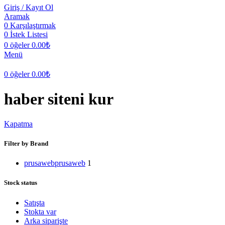
Giriş / Kayıt Ol
Aramak
0
Karşılaştırmak
0
İstek Listesi
0
öğeler
0.00
₺
Menü
0
öğeler
0.00
₺
haber siteni kur
Kapatma
Filter by Brand
prusaweb
prusaweb
1
Stock status
Satışta
Stokta var
Arka siparişte