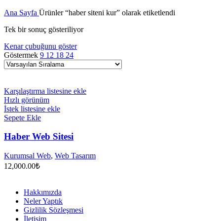
Ana Sayfa
Ürünler “haber siteni kur” olarak etiketlendi
Tek bir sonuç gösteriliyor
Kenar çubuğunu göster
Göstermek
9
12
18
24
Karşılaştırma listesine ekle
Hızlı görünüm
İstek listesine ekle
Sepete Ekle
Haber Web Sitesi
Kurumsal Web
,
Web Tasarım
12,000.00
₺
Hakkımızda
Neler Yaptık
Gizlilik Sözleşmesi
İletişim