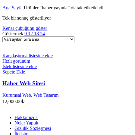
Ana Sayfa
Ürünler “haber yayınla” olarak etiketlendi
Tek bir sonuç gösteriliyor
Kenar çubuğunu göster
Göstermek
9
12
18
24
Karşılaştırma listesine ekle
Hızlı görünüm
İstek listesine ekle
Sepete Ekle
Haber Web Sitesi
Kurumsal Web
,
Web Tasarım
12,000.00
₺
Hakkımızda
Neler Yaptık
Gizlilik Sözleşmesi
İletişim