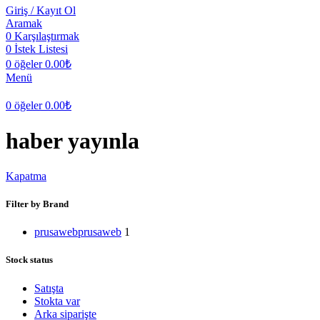
Giriş / Kayıt Ol
Aramak
0
Karşılaştırmak
0
İstek Listesi
0
öğeler
0.00
₺
Menü
0
öğeler
0.00
₺
haber yayınla
Kapatma
Filter by Brand
prusaweb
prusaweb
1
Stock status
Satışta
Stokta var
Arka siparişte