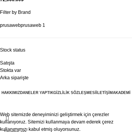
Filter by Brand
prusaweb
prusaweb
1
Stock status
Satışta
Stokta var
Arka siparişte
HAKKIMIZDA
NELER YAPTIK
GIZLILIK SÖZLEŞMESI
İLETIŞIM
AKADEMI
PRUSAWEB
Copyright © 2025
Web sitemizde deneyiminizi geliştirmek için çerezler
kullanıyoruz. Sitemizi kullanmaya devam ederek çerez
kullanımımızı kabul etmiş oluyorsunuz.