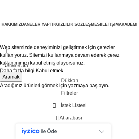
HAKKIMIZDA
NELER YAPTIK
GIZLILIK SÖZLEŞMESI
İLETIŞIM
AKADEMI
PRUSAWEB
Copyright © 2025
Web sitemizde deneyiminizi geliştirmek için çerezler
kullanıyoruz. Sitemizi kullanmaya devam ederek çerez
kullanımımızı kabul etmiş oluyorsunuz.
Daha fazla bilgi
Kabul etmek
Aramak
Dükkan
Aradığınız ürünleri görmek için yazmaya başlayın.
Filtreler
İstek Listesi
0
At arabası
Benim hesabım