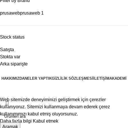
Filter by Brand
prusaweb
prusaweb
1
Stock status
Satışta
Stokta var
Arka siparişte
HAKKIMIZDA
NELER YAPTIK
GIZLILIK SÖZLEŞMESI
İLETIŞIM
AKADEMI
PRUSAWEB
Copyright © 2025
Web sitemizde deneyiminizi geliştirmek için çerezler
kullanıyoruz. Sitemizi kullanmaya devam ederek çerez
kullanımımızı kabul etmiş oluyorsunuz.
Daha fazla bilgi
Kabul etmek
Aramak