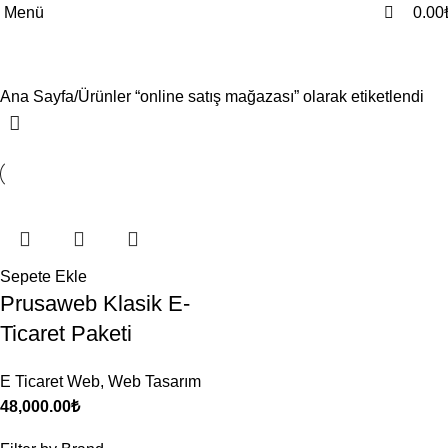
0
0
Menü
0.00
online satış mağazası
Ana Sayfa
Ürünler “online satış mağazası” olarak etiketlendi
Sepete Ekle
Prusaweb Klasik E-
Ticaret Paketi
E Ticaret Web
,
Web Tasarım
48,000.00
₺