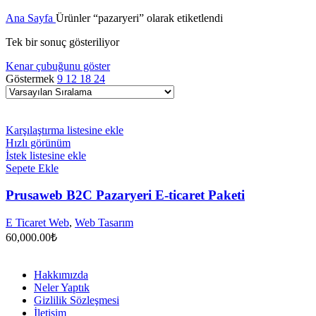
Ana Sayfa
Ürünler “pazaryeri” olarak etiketlendi
Tek bir sonuç gösteriliyor
Kenar çubuğunu göster
Göstermek
9
12
18
24
Karşılaştırma listesine ekle
Hızlı görünüm
İstek listesine ekle
Sepete Ekle
Prusaweb B2C Pazaryeri E-ticaret Paketi
E Ticaret Web
,
Web Tasarım
60,000.00
₺
Hakkımızda
Neler Yaptık
Gizlilik Sözleşmesi
İletişim