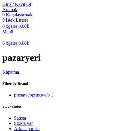
Giriş / Kayıt Ol
Aramak
0
Karşılaştırmak
0
İstek Listesi
0
öğeler
0.00
₺
Menü
0
öğeler
0.00
₺
pazaryeri
Kapatma
Filter by Brand
prusaweb
prusaweb
1
Stock status
Satışta
Stokta var
Arka siparişte