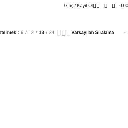
0
Giriş / Kayıt Ol
0.0
stermek
9
12
18
24