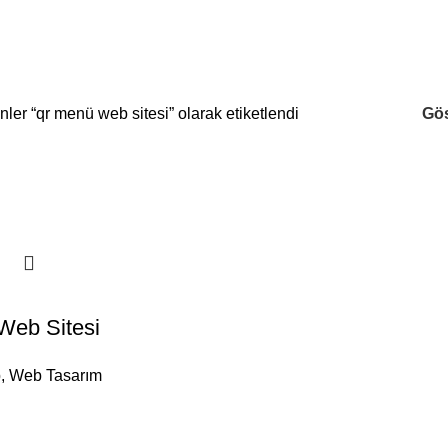
nler “qr menü web sitesi” olarak etiketlendi
Gö
eb Sitesi
b
,
Web Tasarım