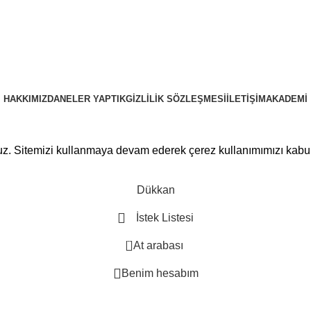
HAKKIMIZDA
NELER YAPTIK
GIZLILIK SÖZLEŞMESI
İLETIŞIM
AKADEMI
PRUSAWEB
Copyright © 2025
ruz. Sitemizi kullanmaya devam ederek çerez kullanımımızı kabu
Dükkan
İstek Listesi
0
At arabası
Benim hesabım