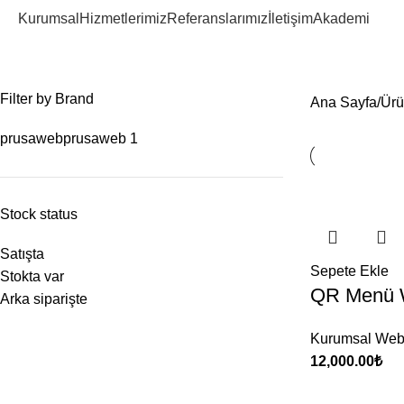
Kurumsal
Hizmetlerimiz
Referanslarımız
İletişim
Akademi
qr menü web sitesi
Filter by Brand
Ana Sayfa
Ürü
prusaweb
prusaweb
1
Stock status
Satışta
Sepete Ekle
Stokta var
QR Menü W
Arka siparişte
Kurumsal We
12,000.00
₺