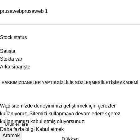
prusaweb
prusaweb
1
Stock status
Satışta
Stokta var
Arka siparişte
HAKKIMIZDA
NELER YAPTIK
GIZLILIK SÖZLEŞMESI
İLETIŞIM
AKADEMI
PRUSAWEB
Copyright © 2025
Web sitemizde deneyiminizi geliştirmek için çerezler
kullanıyoruz. Sitemizi kullanmaya devam ederek çerez
kullanımımızı kabul etmiş oluyorsunuz.
Daha fazla bilgi
Kabul etmek
Aramak
Dükkan