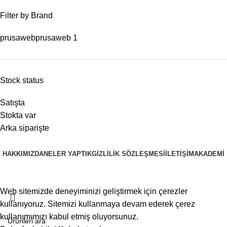
Filter by Brand
prusaweb
prusaweb
1
Stock status
Satışta
Stokta var
Arka siparişte
HAKKIMIZDA
NELER YAPTIK
GIZLILIK SÖZLEŞMESI
İLETIŞIM
AKADEMI
PRUSAWEB
Copyright © 2025
Web sitemizde deneyiminizi geliştirmek için çerezler
kullanıyoruz. Sitemizi kullanmaya devam ederek çerez
kullanımımızı kabul etmiş oluyorsunuz.