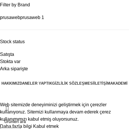
Filter by Brand
prusaweb
prusaweb
1
Stock status
Satışta
Stokta var
Arka siparişte
HAKKIMIZDA
NELER YAPTIK
GIZLILIK SÖZLEŞMESI
İLETIŞIM
AKADEMI
PRUSAWEB
Copyright © 2025
Web sitemizde deneyiminizi geliştirmek için çerezler
kullanıyoruz. Sitemizi kullanmaya devam ederek çerez
kullanımımızı kabul etmiş oluyorsunuz.
Daha fazla bilgi
Kabul etmek