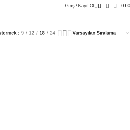
0
Giriş / Kayıt Ol
0.0
stermek
9
12
18
24