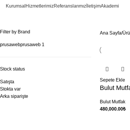
Kurumsal
Hizmetlerimiz
Referanslarımız
İletişim
Akademi
dark kitchen
Filter by Brand
Ana Sayfa
Ürü
prusaweb
prusaweb
1
Stock status
Sepete Ekle
Satışta
Bulut Mutf
Stokta var
Arka siparişte
Bulut Mutfak
480,000.00
₺