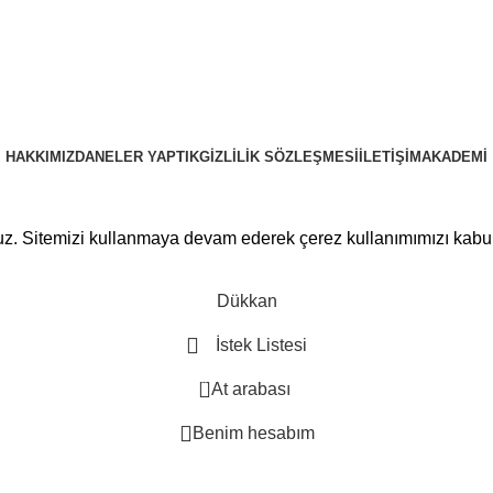
HAKKIMIZDA
NELER YAPTIK
GIZLILIK SÖZLEŞMESI
İLETIŞIM
AKADEMI
PRUSAWEB
Copyright © 2025
ruz. Sitemizi kullanmaya devam ederek çerez kullanımımızı kabu
Dükkan
İstek Listesi
0
At arabası
Benim hesabım