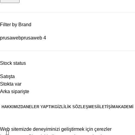
Filter by Brand
prusaweb
prusaweb
4
Stock status
Satışta
Stokta var
Arka siparişte
HAKKIMIZDA
NELER YAPTIK
GIZLILIK SÖZLEŞMESI
İLETIŞIM
AKADEMI
PRUSAWEB
Copyright © 2025
Web sitemizde deneyiminizi geliştirmek için çerezler